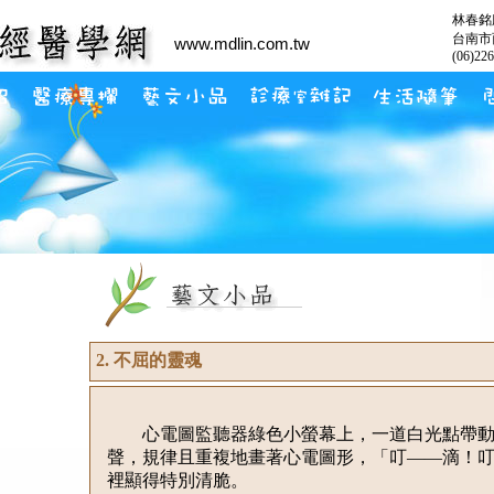
林春銘
台南市
www.mdlin.com.tw
(06)22
2. 不屈的靈魂
心電圖監聽器綠色小螢幕上，一道白光點帶動
聲，規律且重複地畫著心電圖形，「叮——滴！
裡顯得特別清脆。