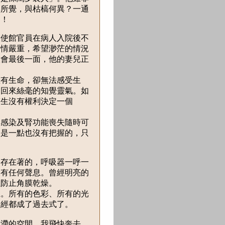
無所覺，與枯槁何異？一通
慟！
使館官員在病人入院後不
病情嚴重，希望渺茫的情況
人會最後一面，他的妻兒正
有生命，卻無法感受生
不回來絲毫的知覺靈氣。如
醫生沒有權利決定一個
。
感染及腎功能喪失隨時可
們是一點也沒有把握的，只
存在著的，呼吸器一呼一
沒有任何聲息。曾經明亮的
以防止角膜乾燥。
。所有的色彩、所有的光
已經都成了過去式了。
滯的空間，我飛快奔去，