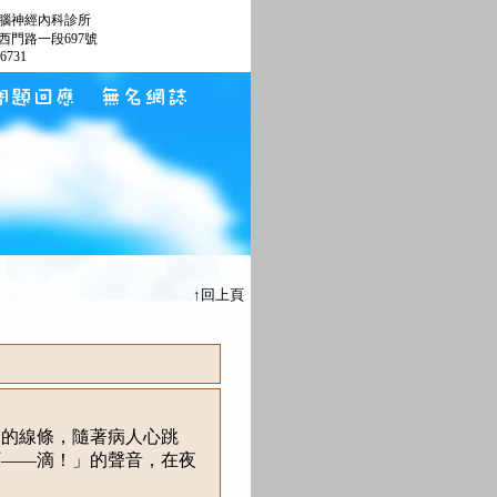
腦神經內科診所
西門路一段697號
66731
↑回上頁
的線條，隨著病人心跳
叮——滴！」的聲音，在夜