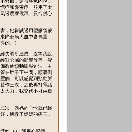
常不舒服，還很客氣的說，
恐慌症和憂鬱症，服用了太
換氣過度症候群、及合併心
厲害，她嘗試過用塑膠袋蒙
用來降低病人血中含氧量，
教導的。）
神經失調所造成，沒等我說
神經對心臟的影響等等，觀
準備教他頸動脈壓迫法，主
氣管在脖子正中間，順著側
下壓觸，可以感覺到頸動脈
交替作三次，之後再打電話
會太大力，我交代不可兩邊
第三次，媽媽的心悸就已經
很好，解救了媽媽的痛苦，
話給110；我用心幫病