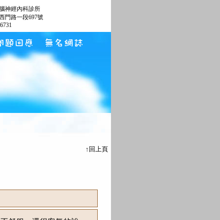
腦神經內科診所
西門路一段697號
66731
↑回上頁