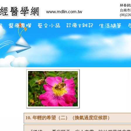
林春銘
台南市
www.mdlin.com.tw
(06)22
10. 年輕的希望（二）（換氣過度症候群）