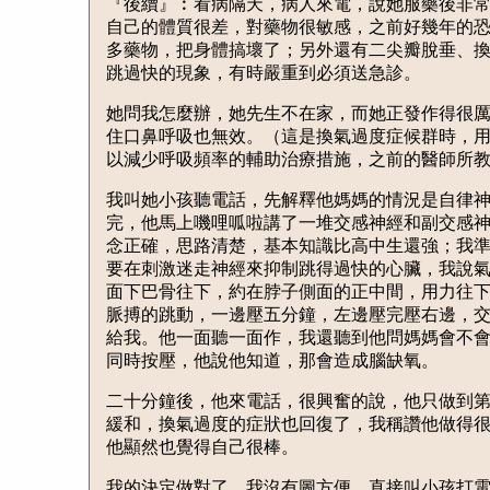
『後續』︰看病隔天，病人來電，說她服藥後非
自己的體質很差，對藥物很敏感，之前好幾年的
多藥物，把身體搞壞了；另外還有二尖瓣脫垂、
跳過快的現象，有時嚴重到必須送急診。
她問我怎麼辦，她先生不在家，而她正發作得很
住口鼻呼吸也無效。（這是換氣過度症候群時，
以減少呼吸頻率的輔助治療措施，之前的醫師所
我叫她小孩聽電話，先解釋他媽媽的情況是自律
完，他馬上嘰哩呱啦講了一堆交感神經和副交感
念正確，思路清楚，基本知識比高中生還強；我
要在刺激迷走神經來抑制跳得過快的心臟，我說
面下巴骨往下，約在脖子側面的正中間，用力往
脈搏的跳動，一邊壓五分鐘，左邊壓完壓右邊，
給我。他一面聽一面作，我還聽到他問媽媽會不
同時按壓，他說他知道，那會造成腦缺氧。
二十分鐘後，他來電話，很興奮的說，他只做到
緩和，換氣過度的症狀也回復了，我稱讚他做得
他顯然也覺得自己很棒。
我的決定做對了，我沒有圖方便，直接叫小孩打電