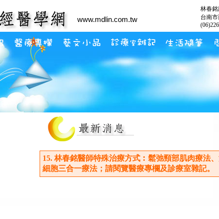
林春銘
台南市
www.mdlin.com.tw
(06)22
15. 林春銘醫師特殊治療方式︰鬆弛頸部肌肉療法
細胞三合一療法；請閱覽醫療專欄及診療室雜記。