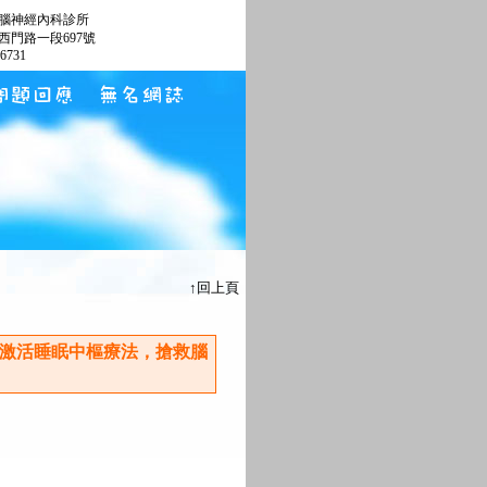
腦神經內科診所
西門路一段697號
66731
↑回上頁
、激活睡眠中樞療法，搶救腦